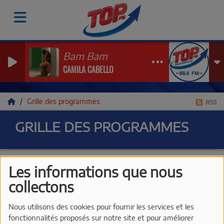
Bam Bam
CAMILA CABELLO
Grille des programmes
RSS
GRILLE DES PROGRAMMES
Les informations que nous
collectons
Tous
Lu
Ma
Me
Je
Ve
Sa
Di
Nous utilisons des cookies pour fournir les services et les
UN JOUR EN
fonctionnalités proposés sur notre site et pour améliorer