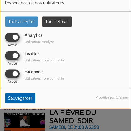
PROVENCE
l'expérience de nos utilisateurs.
DU LUNDI AU VENDREDI, DE 09:03 À
12:00
Tout accepter
Tout refuser
TOP FRANCE
Analytics
DIMANCHE, DE 18:00 À 20:00
Utilisation: Analyse
Activé
Twitter
Utilisation: Fonctionnalité
Activé
TOP FOOT
Facebook
Utilisation: Fonctionnalité
LUNDI, DE 19:30 À 21:00
Activé
Propulsé par Orejime
Sauvegarder
LA FIÈVRE DU
SAMEDI SOIR
SAMEDI, DE 21:00 À 23:59