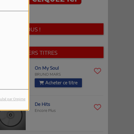
SUIVEZ-NOUS !
LES DERNIERS TITRES
2:04
On My Soul
BRUNO MARS
Acheter ce titre
ulsé par Orejime
2:02
De Hits
Encore Plus