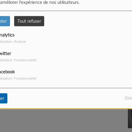
 améliorer l'expérience de nos utilisateurs.
pter
Tout refuser
nalytics
ilisation: Analyse
witter
ilisation: Fonctionnalité
1
acebook
ilisation: Fonctionnalité
Prop
er
1