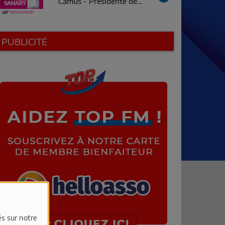
Camus - Présidente de
Just'Sanary
PUBLICITÉ
és sur notre