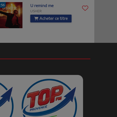
1:56
U remind me
USHER
Acheter ce titre