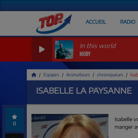
ACCUEIL
RADIO
In this world
MOBY
Equipes
Animateurs
chroniqueurs
Isa
ISABELLE LA PAYSANNE
Isabelle 
0
manger av