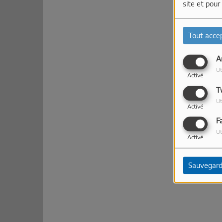
site et pour
Tout acce
A
Ut
Activé
T
Ut
Activé
F
Ut
Activé
Sauvegard