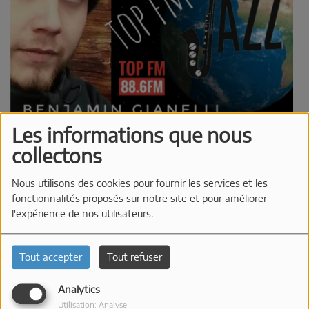
Les informations que nous
Ré-écoutez toutes les émissions de TOP FM Jazz pendant une
semaine après la date de diffusion.
collectons
TOP FM JAZZ S01 E23
Nous utilisons des cookies pour fournir les services et les
fonctionnalités proposés sur notre site et pour améliorer
l'expérience de nos utilisateurs.
TOP FM JAZZ S01 E22
Tout accepter
Tout refuser
Analytics
TOP FM JAZZ S01 E21
Utilisation: Analyse