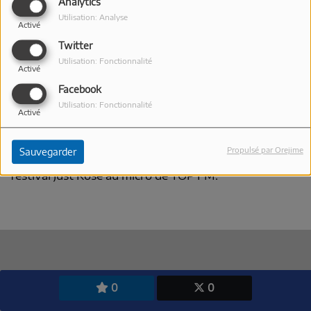
Analytics
Utilisation: Analyse
Activé
Twitter
Utilisation: Fonctionnalité
Activé
Facebook
Utilisation: Fonctionnalité
Activé
10 MAI 2026
Sandrine Féraud présente le domaine de l'Estagnol et
Propulsé par Orejime
Sauvegarder
la cuvée spéciale à l'occasion de la 10ème édition du
festival Just'Rosé au micro de TOP FM.
0
0