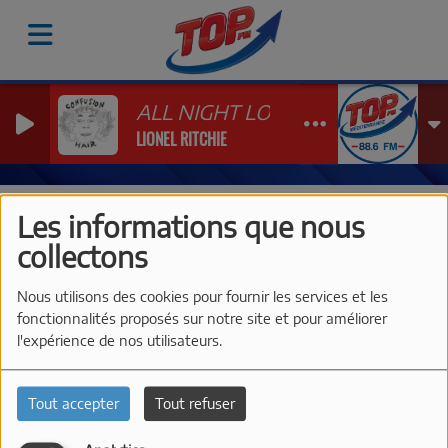
ALL NIGHT LONG…
LIONEL RITCHIE
Vidéos
Les Interviews de TOP FM à Just'Rosé 2026
Do
Les informations que nous
DOMAINE DE L'ESTAGNOL -
collectons
JUST'ROSÉ 2026
Nous utilisons des cookies pour fournir les services et les
fonctionnalités proposés sur notre site et pour améliorer
l'expérience de nos utilisateurs.
Tout accepter
Tout refuser