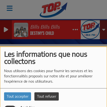
Bills Bills Bills
DESTINY'S CHILD
Vidéos
Les Interviews de TOP FM à Just'Rosé 2026
Do
Les informations que nous
DOMAINE LOLICÉ - JUST'ROSÉ
collectons
2026
Nous utilisons des cookies pour fournir les services et les
fonctionnalités proposés sur notre site et pour améliorer
l'expérience de nos utilisateurs.
Tout accepter
Tout refuser