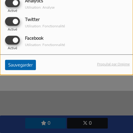
Analytics
Utilisation: Analyse
Activé
Twitter
Utilisation: Fonctionnalité
Activé
Facebook
Utilisation: Fonctionnalité
Activé
10 MAI 2026
Lissy Monet explique aux auditeurs de TOP FM
Propulsé par Orejime
Sauvegarder
l'identité du domaine Lolicé pendant Just'Rosé 2026
0
0