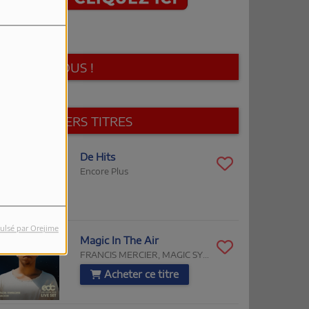
SUIVEZ-NOUS !
LES DERNIERS TITRES
1:00
De Hits
Encore Plus
ulsé par Orejime
0:58
Magic In The Air
FRANCIS MERCIER, MAGIC SYSTEM, CHAWKI
Acheter ce titre