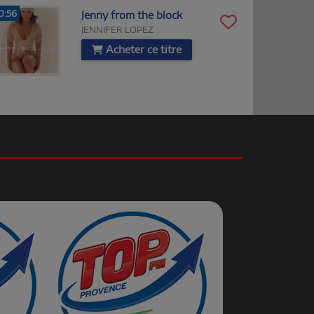
0:56
Jenny from the block
JENNIFER LOPEZ
Acheter ce titre