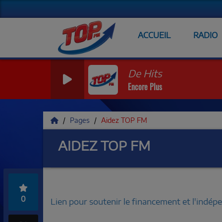
ACCUEIL
RADIO
De Hits
Encore Plus
Pages
Aidez TOP FM
AIDEZ TOP FM
0
Lien pour soutenir le financement et l'indép