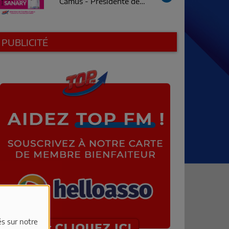
Camus - Présidente de
Just'Sanary
PUBLICITÉ
és sur notre