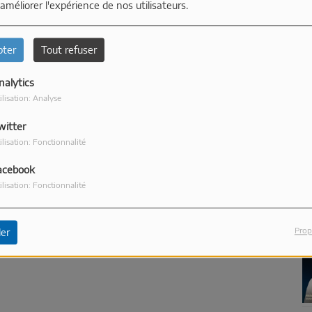
 améliorer l'expérience de nos utilisateurs.
pter
Tout refuser
nalytics
ilisation: Analyse
witter
ilisation: Fonctionnalité
2
acebook
ilisation: Fonctionnalité
Prop
er
2