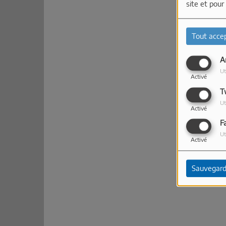
site et pour
Tout acce
A
Ut
Activé
T
Ut
Activé
F
Ut
Activé
Sauvegard