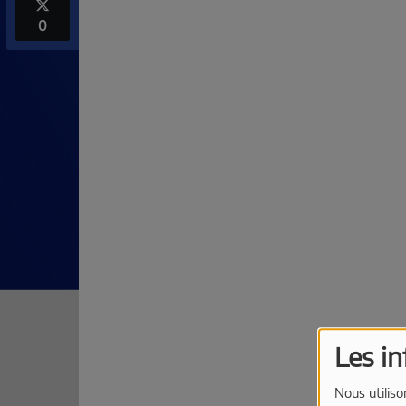
0
Les i
Nous utiliso