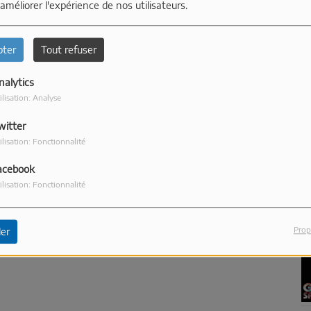
 améliorer l'expérience de nos utilisateurs.
pter
Tout refuser
nalytics
ilisation: Analyse
witter
ilisation: Fonctionnalité
1
acebook
ilisation: Fonctionnalité
Prop
er
1