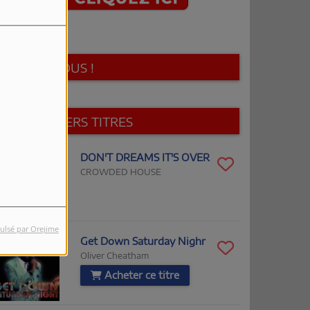
SUIVEZ-NOUS !
LES DERNIERS TITRES
3:14
DON'T DREAMS IT'S OVER
CROWDED HOUSE
ulsé par Orejime
3:10
Get Down Saturday Nighr
Oliver Cheatham
Acheter ce titre