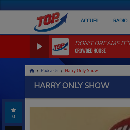
ACCUEIL
RADIO
DON'T DREAMS IT'
CROWDED HOUSE
Podcasts
Harry Only Show
HARRY ONLY SHOW
0