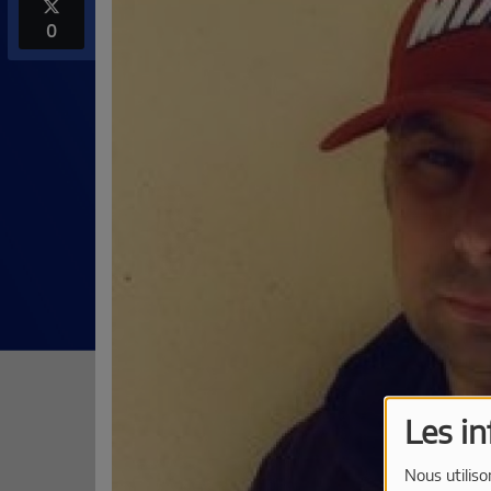
0
Les i
Nous utiliso