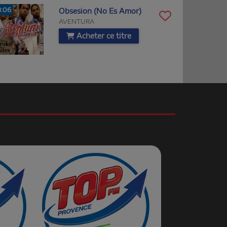
3:06
Obsesion (No Es Amor)
AVENTURA
Acheter ce titre