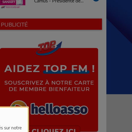
Camus - Présidente de
Just'Sanary
PUBLICITÉ
és sur notre