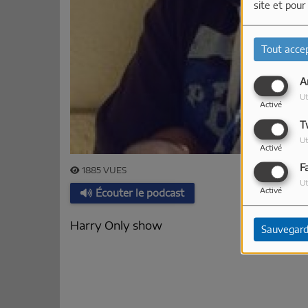
site et pour
Tout acce
A
Ut
Activé
T
Ut
Activé
F
1885 VUES
Ut
Activé
Écouter le podcast
Harry Only show
Sauvegard