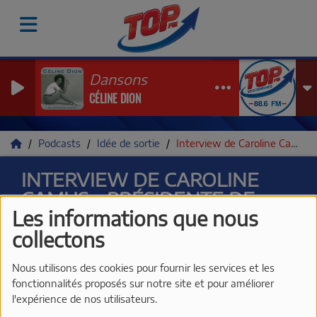
Dansons
CÉLINE DION
Podcasts
Idée de sortie
Interview de Caroline Camus - Présidente de Just'Sanary
INTERVIEW DE CAROLINE
CAMUS - PRÉSIDENTE DE
Les informations que nous
JUST'SANARY
collectons
Nous utilisons des cookies pour fournir les services et les
fonctionnalités proposés sur notre site et pour améliorer
l'expérience de nos utilisateurs.